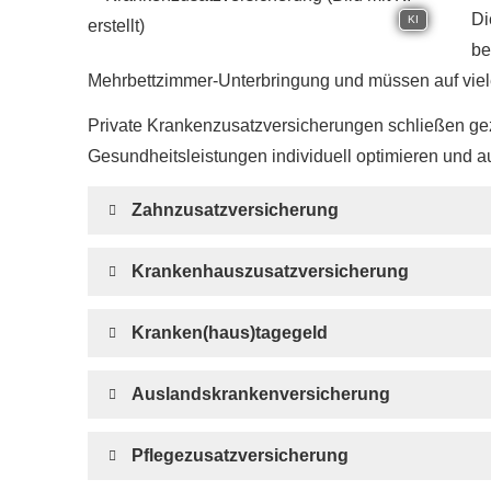
Di
KI
be
Mehrbettzimmer-Unterbringung und müssen auf viele
Private Kranken­zusatz­ver­si­che­rungen schließen 
Gesundheitsleistungen individuell optimieren und 
Zahn­zu­satz­ver­si­che­rung
Krankenhauszusatzversicherung
Kranken(haus)tagegeld
Auslandskrankenversicherung
Pflegezusatzversicherung