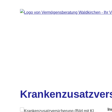
Kranken­zusatz­ver­
In