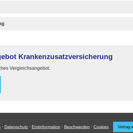
ung
bot Kranken­zusatz­ver­si­che­rung
iches Vergleichsangebot.
·
·
·
·
m
Datenschutz
Erstinformation
Beschwerden
Cookies
Vertrag 